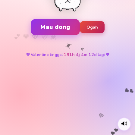
Mau dong
Ogah
💓
💖
191h 4j 4m 12d
💜 Valentine tinggal
lagi 💜

💜
💕
🔊